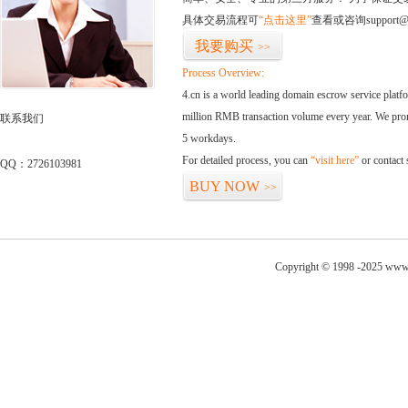
具体交易流程可
“点击这里”
查看或咨询support@
我要购买
>>
Process Overview:
4.cn is a world leading domain escrow service plat
million RMB transaction volume every year. We promi
联系我们
5 workdays.
For detailed process, you can
“visit here”
or contact
QQ：2726103981
BUY NOW
>>
Copyright © 1998 -2025 www.