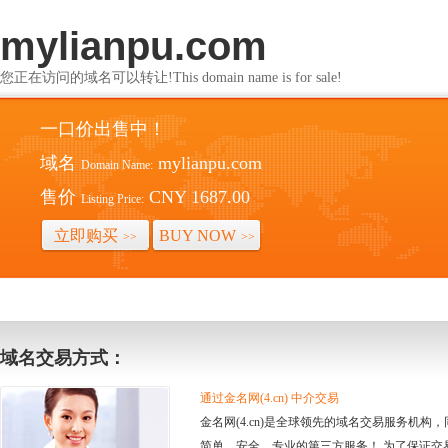
mylianpu.com
您正在访问的域名可以转让!This domain name is for sale!
一口价出售中！
域名
mylianpu.com
Domain Name:
售价
CNY 1687.00
Listing Price:
立即购买
BUY NOW
>>
>>
域名交易方式：
通过金名网(4.cn) 中介交易
金名网(4.cn)是全球领先的域名交易服务机
简单、安全、专业的第三方服务！ 为了保证交