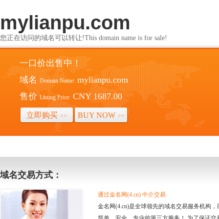
mylianpu.com
您正在访问的域名可以转让!This domain name is for sale!
一口价出售中！
域名
mylianpu.com
Domain Name:
售价
CNY 1687.00
Listing Price:
立即购买
BUY NOW
>>
>>
域名交易方式：
通过金名网(4.cn) 中介交易
金名网(4.cn)是全球领先的域名交易服务机
简单、安全、专业的第三方服务！ 为了保证交