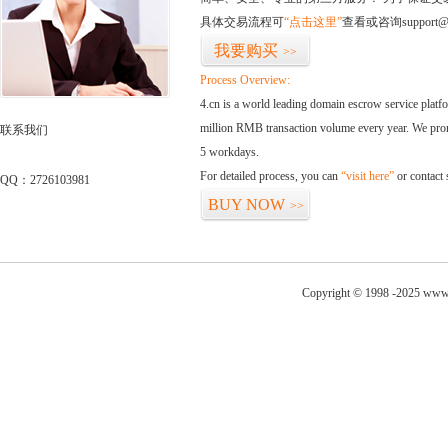
具体交易流程可
“点击这里”
查看或咨询support@
我要购买
>>
Process Overview:
4.cn is a world leading domain escrow service plat
million RMB transaction volume every year. We promi
联系我们
5 workdays.
For detailed process, you can
“visit here”
or contact
QQ：2726103981
BUY NOW
>>
Copyright © 1998 -2025 www.